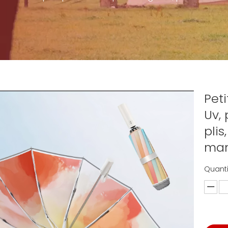
Pet
Uv,
plis
man
Quanti