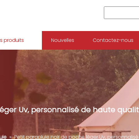
s produits
Nouvelles
Contactez-nous
éger Uv, personnalisé de haute qualité,
uie
»
Petit parapluie noir de poche léger Uv, personnalisé d