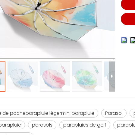
e de pocheparapluie légermini parapluie
Parasol
parapluie
parasols
parapluies de golf
paraplu