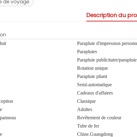
ie de voyage
Description du pro
ion
uit
Parapluie d'impression personn
Parapluies
Parapluie publicitaire/paraplui
Rotation unique
Parapluie pliant
Semi-automatique
Cadeaux d'affaires
ception
Classique
ge
Adultes
 panneau
Revêtement de couleur
Tube de fer
ne
Chine.Guangdong