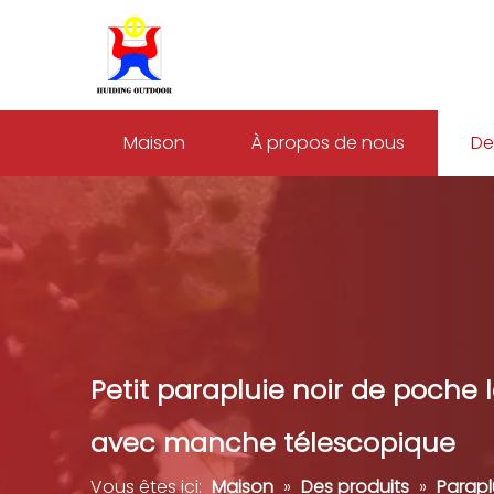
Maison
À propos de nous
De
Petit parapluie noir de poche l
avec manche télescopique
Vous êtes ici:
Maison
»
Des produits
»
Parapl