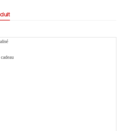
duit
alisé
e cadeau