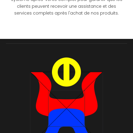
clients peuvent recevoir une assistance et des
services complets après l'achat de nos produits.